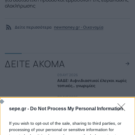
ολοκλήρωσης
Δείτε περισσότερα
newmoney.gr - Οικονομία
ΔΕΙΤΕ ΑΚΟΜΑ
09 ΑΥΓ 2026
ΑΑΔΕ: Αιφνιδιαστικοί έλεγχοι χωρίς
τοπικές… γνωριμίες
09 ΑΥΓ 2026
Τα δύο πρόσωπα της ελληνικής
οικονομίας: Aνεβαίνει ο πλούτος,
sepe.gr -
Do Not Process My Personal Information
πέφτει η αποταμίευση και
«φουσκώνει» ο δανεισμός
If you wish to opt-out of the sale, sharing to third parties, or
08 ΑΥΓ 2026
processing of your personal or sensitive information for
Αμυντική βιομηχανία: Η