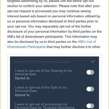
χρηματοδοτική «ομπρέλα» άνω του
targeted advertising by us, please use the below opt-out
€1 τρισ. ευρώ που αλλάζει τα
section to confirm your selection. Please note that after your
δεδομένα και οι ελληνικές
opt-out request is processed you may continue seeing
επιχειρήσεις
08 ΑΥΓ 2026
interest-based ads based on personal information utilized by
Ο χάρτης των πληρωμών από τον e-
us or personal information disclosed to third parties prior to
ΕΦΚΑ και τη ΔΥΠΑ έως τις 14
your opt-out. You may separately opt-out of the further
Αυγούστου
disclosure of your personal information by third parties on the
08 ΑΥΓ 2026
IAB’s list of downstream participants. This information may
Φορολογικές υποχρεώσεις Αυγούστου
also be disclosed by us to third parties on the
IAB’s List of
2026: Τι πρέπει να πληρώσουμε έως
Downstream Participants
that may further disclose it to other
το τέλος του μήνα
third parties.
08 ΑΥΓ 2026
Personal Data Processing Opt Outs
Σούπερ μάρκετ: Διευρύνεται η εθνική
πρωτοβουλία για τις τιμές
I want to opt-out of the Sharing of my
personal data.
Opted In
I want to opt-out of the Sale of my
Personal Data.
Opted In
I want to opt-out of processing my
Personal Data for Targeted Advertising.