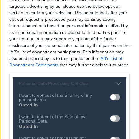
targeted advertising by us, please use the below opt-out
section to confirm your selection. Please note that after your
opt-out request is processed you may continue seeing
interest-based ads based on personal information utilized by
us or personal information disclosed to third parties prior to
Ποιος είναι ο ΣΕΠΕ
Διοικητικό Συμβούλιο/
your opt-out. You may separately opt-out of the further
Αιρετά Όργανα
Καταστατικό
disclosure of your personal information by third parties on the
Διοικητικό Προσωπικό &
IAB’s list of downstream participants. This information may
Κώδικας Δεοντολογίας
Συνεργάτες
also be disclosed by us to third parties on the
IAB’s List of
Κανονισμός Διαιτησίας
Επιχειρήσεις - Μέλη
Downstream Participants
that may further disclose it to other
third parties.
Ιστορικό
Εγγραφή Νέου Μέλους
Προνόμια Μελών
Personal Data Processing Opt Outs
I want to opt-out of the Sharing of my
personal data.
Opted In
Επιτροπές & Ομάδες
Τεχνολογικά Νέα
Εργασίας
I want to opt-out of the Sale of my
Έρευνες - Μελέτες
Personal Data.
Εκδηλώσεις
Άρθρα & Συνεντεύξεις
Opted In
Προκηρύξεις -
Οικονομία
Διαβουλεύσεις
I want to opt-out of processing my