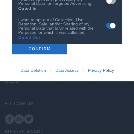
Personal Data for Targeted Advertising.
Startups
Ευκαιρίες Καριέρας
Opted In
Ο ΣΕΠΕ είναι Μέλος
I want to opt-out of Collection, Use,
Διεθνών Οργανισμών
Retention, Sale, and/or Sharing of my
Personal Data that Is Unrelated with the
Purposes for which it was collected.
Opted Out
Επικοινωνία
CONFIRM
Πολιτική
Επιχειρήσεις
Data Deletion
Data Access
Privacy Policy
Ενέργεια
Καιρός
FOLLOW US
BRONZE AWARD