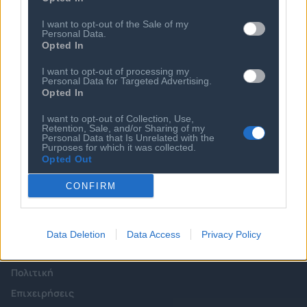
Εγγραφή Νέου Μέλους
Προνόμια Μελών
I want to opt-out of the Sale of my
Personal Data.
Opted In
I want to opt-out of processing my
Επιτροπές & Ομάδες
Τεχνολογικά Νέα
Personal Data for Targeted Advertising.
Εργασίας
Opted In
Έρευνες - Μελέτες
Εκδηλώσεις
I want to opt-out of Collection, Use,
Άρθρα & Συνεντεύξεις
Retention, Sale, and/or Sharing of my
Προκηρύξεις -
Personal Data that Is Unrelated with the
Οικονομία
Διαβουλεύσεις
Purposes for which it was collected.
Opted Out
Startups
Ευκαιρίες Καριέρας
Ο ΣΕΠΕ είναι Μέλος
CONFIRM
Διεθνών Οργανισμών
Data Deletion
Data Access
Privacy Policy
Επικοινωνία
Πολιτική
Επιχειρήσεις