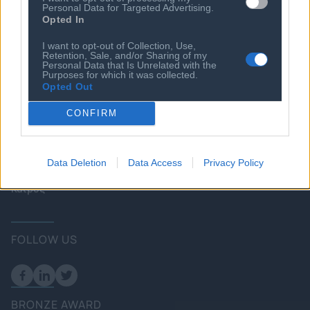
Personal Data for Targeted Advertising.
Startups
Ευκαιρίες Καριέρας
Opted In
Ο ΣΕΠΕ είναι Μέλος
I want to opt-out of Collection, Use,
Διεθνών Οργανισμών
Retention, Sale, and/or Sharing of my
Personal Data that Is Unrelated with the
Purposes for which it was collected.
Opted Out
Επικοινωνία
CONFIRM
Πολιτική
Επιχειρήσεις
Data Deletion
Data Access
Privacy Policy
Ενέργεια
Καιρός
FOLLOW US
BRONZE AWARD