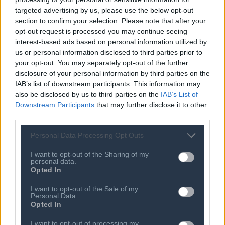
targeted advertising by us, please use the below opt-out
section to confirm your selection. Please note that after your
opt-out request is processed you may continue seeing
interest-based ads based on personal information utilized by
us or personal information disclosed to third parties prior to
Ποιος είναι ο ΣΕΠΕ
Διοικητικό Συμβούλιο/
your opt-out. You may separately opt-out of the further
Αιρετά Όργανα
Καταστατικό
disclosure of your personal information by third parties on the
Διοικητικό Προσωπικό &
IAB’s list of downstream participants. This information may
Κώδικας Δεοντολογίας
Συνεργάτες
also be disclosed by us to third parties on the
IAB’s List of
Κανονισμός Διαιτησίας
Επιχειρήσεις - Μέλη
Downstream Participants
that may further disclose it to other
third parties.
Ιστορικό
Εγγραφή Νέου Μέλους
Προνόμια Μελών
Personal Data Processing Opt Outs
I want to opt-out of the Sharing of my
personal data.
Opted In
Επιτροπές & Ομάδες
Τεχνολογικά Νέα
Εργασίας
I want to opt-out of the Sale of my
Έρευνες - Μελέτες
Personal Data.
Εκδηλώσεις
Άρθρα & Συνεντεύξεις
Opted In
Προκηρύξεις -
Οικονομία
Διαβουλεύσεις
I want to opt-out of processing my