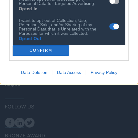
Personal Data for Targeted Advertising.
Startups
Ευκαιρίες Καριέρας
Opted In
Ο ΣΕΠΕ είναι Μέλος
I want to opt-out of Collection, Use,
Διεθνών Οργανισμών
Retention, Sale, and/or Sharing of my
Personal Data that Is Unrelated with the
Purposes for which it was collected.
Opted Out
Επικοινωνία
CONFIRM
Πολιτική
Επιχειρήσεις
Data Deletion
Data Access
Privacy Policy
Ενέργεια
Καιρός
FOLLOW US
BRONZE AWARD