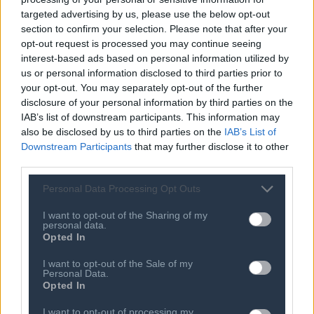
targeted advertising by us, please use the below opt-out
section to confirm your selection. Please note that after your
opt-out request is processed you may continue seeing
interest-based ads based on personal information utilized by
us or personal information disclosed to third parties prior to
Ποιος είναι ο ΣΕΠΕ
Διοικητικό Συμβούλιο/
your opt-out. You may separately opt-out of the further
Αιρετά Όργανα
Καταστατικό
disclosure of your personal information by third parties on the
Διοικητικό Προσωπικό &
IAB’s list of downstream participants. This information may
Κώδικας Δεοντολογίας
Συνεργάτες
also be disclosed by us to third parties on the
IAB’s List of
Κανονισμός Διαιτησίας
Επιχειρήσεις - Μέλη
Downstream Participants
that may further disclose it to other
third parties.
Ιστορικό
Εγγραφή Νέου Μέλους
Προνόμια Μελών
Personal Data Processing Opt Outs
I want to opt-out of the Sharing of my
personal data.
Opted In
Επιτροπές & Ομάδες
Τεχνολογικά Νέα
Εργασίας
I want to opt-out of the Sale of my
Έρευνες - Μελέτες
Personal Data.
Εκδηλώσεις
Άρθρα & Συνεντεύξεις
Opted In
Προκηρύξεις -
Οικονομία
Διαβουλεύσεις
I want to opt-out of processing my