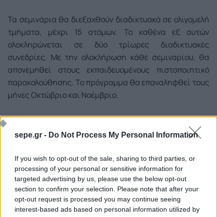
Τα σεμινάρια θα διεξαχθούν διαδικτυακά σε ολιγομελή
τμήματα, μέχρι 15 ατόμων. Το καθένα εξ αυτών
ολοκληρώνεται σε δύο τρίωρες διαδικτυακές
συνεδρίες. Με την ολοκλήρωση κάθε σεμιναρίου, θα
απονεμηθεί στους εκπαιδευομένους πιστοποιητικό
παρακολούθησης. Το πρόγραμμα θα επαναληφθεί τους
μήνες Οκτώβριο και Νοέμβριο.
Το Πρόγραμμα απευθύνεται σε:
sepe.gr -
Do Not Process My Personal Information
1. Στελέχη εξαγωγικών επιχειρήσεων που ειδικεύονται
α) στις πωλήσεις, β) στην ανάπτυξη νέων αγορών και γ)
If you wish to opt-out of the sale, sharing to third parties, or
στο μάρκετινγκ και
processing of your personal or sensitive information for
targeted advertising by us, please use the below opt-out
section to confirm your selection. Please note that after your
2. Εξαγωγικές εταιρίες προϊόντων ή/και υπηρεσιών,
opt-out request is processed you may continue seeing
από κάθε επιχειρηματικό κλάδο, με υπάρχουσα ή
interest-based ads based on personal information utilized by