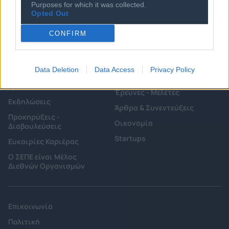
Κανονισμός Διαιτησίας
Purposes for which it was collected.
Επιχειρήσεις - Μέλη
Opted Out
Ιστορικό
Εγγραφή Νέου Μέλους
CONFIRM
Προνόμια Μελών
Data Deletion
Data Access
Privacy Policy
Επιτροπές & Ομάδες
Τεχνολογικά Νέα
Εργασίας
Έρευνες - Μελέτες
Εκδηλώσεις
Άρθρα & Συνεντεύξεις
Προκηρύξεις -
Οικονομία
Διαβουλεύσεις
Startups
Ευκαιρίες Καριέρας
Ο ΣΕΠΕ είναι Μέλος
Διεθνών Οργανισμών
Επικοινωνία
Πολιτική