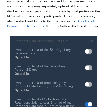
δυνητική εξαγωγική δραστηριότητα.
us or personal information disclosed to third parties prior to
your opt-out. You may separately opt-out of the further
disclosure of your personal information by third parties on the
Θα τηρηθεί αυστηρά σειρά προτεραιότητας λόγω του
IAB’s list of downstream participants. This information may
περιορισμένου αριθμού συμμετοχών (έως 15 άτομα ανά
also be disclosed by us to third parties on the
IAB’s List of
τμήμα).
Downstream Participants
that may further disclose it to other
third parties.
Για πληροφορίες – συμμετοχή, πατήστε
ΕΔΩ
.
Personal Data Processing Opt Outs
I want to opt-out of the Sharing of my
personal data.
Opted In
I want to opt-out of the Sale of my
Personal Data.
Opted In
I want to opt-out of processing my
Personal Data for Targeted Advertising.
Ποιος είναι ο ΣΕΠΕ
Διοικητικό Συμβούλιο/
Opted In
Αιρετά Όργανα
Καταστατικό
Διοικητικό Προσωπικό &
I want to opt-out of Collection, Use,
Κώδικας Δεοντολογίας
Συνεργάτες
Retention, Sale, and/or Sharing of my
Personal Data that Is Unrelated with the