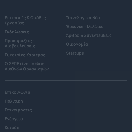
Επιτροπές & Ομάδες
Τεχνολογικά Νέα
Εργασίας
Έρευνες - Μελέτες
Εκδηλώσεις
Άρθρα & Συνεντεύξεις
Προκηρύξεις -
Οικονομία
Διαβουλεύσεις
Startups
Ευκαιρίες Καριέρας
Ο ΣΕΠΕ είναι Μέλος
Διεθνών Οργανισμών
Επικοινωνία
Πολιτική
Επιχειρήσεις
Ενέργεια
Καιρός