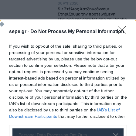
06 ΑΥΓ 2026
Sir Στέλιος Χατζηιωάννου:
Στηρίζουμε την προτεινόμενη
εξαγορά της easyJet από την Apollo
06 ΑΥΓ 2026
sepe.gr -
Do Not Process My Personal Information
Credia Bank: Καθαρά κέρδη 23 εκατ.
και 2 δισ. ευρώ νέες εκταμιεύσεις στο
If you wish to opt-out of the sale, sharing to third parties, or
α΄ εξάμηνο του 2026
processing of your personal or sensitive information for
06 ΑΥΓ 2026
targeted advertising by us, please use the below opt-out
myBusinessSupport: Ανοιχτή η
section to confirm your selection. Please note that after your
πλατφόρμα για τις πυρόπληκτες
opt-out request is processed you may continue seeing
επιχειρήσεις της Σαμοθράκης
interest-based ads based on personal information utilized by
us or personal information disclosed to third parties prior to
06 ΑΥΓ 2026
your opt-out. You may separately opt-out of the further
Η Apollo εξαγοράζει την easyJet
έναντι 7,7 δισ. δολαρίων
disclosure of your personal information by third parties on the
IAB’s list of downstream participants. This information may
06 ΑΥΓ 2026
also be disclosed by us to third parties on the
IAB’s List of
Aegean: Νέο ιστορικό υψηλό με πάνω
Downstream Participants
that may further disclose it to other
από 2 εκατ. επιβάτες τον Ιούλιο
third parties.
06 ΑΥΓ 2026
Personal Data Processing Opt Outs