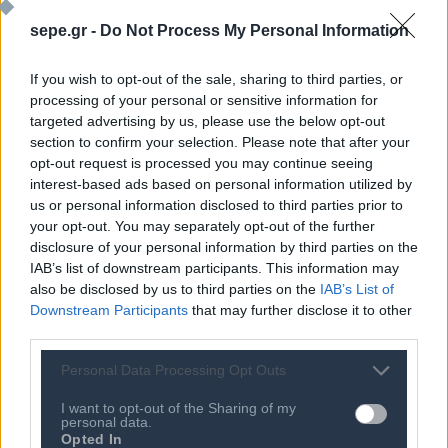
Manager
sepe.gr -
Do Not Process My Personal Information
Γιάννης
Τσόγκρης
, SINGULARLOGIC, Head of Health
& Insurance Enterprise accounts
If you wish to opt-out of the sale, sharing to third parties, or
processing of your personal or sensitive information for
targeted advertising by us, please use the below opt-out
section to confirm your selection. Please note that after your
opt-out request is processed you may continue seeing
interest-based ads based on personal information utilized by
us or personal information disclosed to third parties prior to
your opt-out. You may separately opt-out of the further
disclosure of your personal information by third parties on the
IAB’s list of downstream participants. This information may
also be disclosed by us to third parties on the
IAB’s List of
Downstream Participants
that may further disclose it to other
Ποιος είναι ο ΣΕΠΕ
Διοικητικό Συμβούλιο/
third parties.
Αιρετά Όργανα
Καταστατικό
Διοικητικό Προσωπικό &
Personal Data Processing Opt Outs
Κώδικας Δεοντολογίας
Συνεργάτες
Κανονισμός Διαιτησίας
I want to opt-out of the Sharing of my
Επιχειρήσεις - Μέλη
personal data.
Ιστορικό
Opted In
Εγγραφή Νέου Μέλους