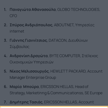
Παναγιώτα Αθανασούλα
, GLOBO TECHNOLOGIES,
CFO
Σπύρος Ανδριόπουλος
, ABOUTNET, Υπηρεσίες
internet
Γιάννης Γιαννίτσιος
, DATACON, Διευθύνων
Σύμβουλος
Ανδρονίκη Δραγώτα
, BYTE COMPUTER, Στέλεχος
Οικονομικών Υπηρεσιών
Νίκος
Μελισσουργός
, HEWLETT PACKARD, Account
Manager Enterprise Group
Μαρία
Μπούρα
, ERICSSON HELLAS, Head of
Strategy, Marketinng & Communicationss, SE Europe
Δημήτρης
Τασιάς
, ERICSSON HELLAS, Account