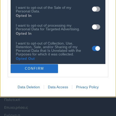
Προνόμια Μελών
I want to opt-out of the Sale of my
Personal Data.
Opted In
I want to opt-out of processing my
Επιτροπές & Ομάδες
Τεχνολογικά Νέα
Personal Data for Targeted Advertising.
Εργασίας
Opted In
Έρευνες - Μελέτες
Εκδηλώσεις
Άρθρα & Συνεντεύξεις
I want to opt-out of Collection, Use,
Προκηρύξεις -
Retention, Sale, and/or Sharing of my
Οικονομία
Personal Data that Is Unrelated with the
Διαβουλεύσεις
Purposes for which it was collected.
Startups
Opted Out
Ευκαιρίες Καριέρας
Ο ΣΕΠΕ είναι Μέλος
CONFIRM
Διεθνών Οργανισμών
Data Deletion
Data Access
Privacy Policy
Επικοινωνία
Πολιτική
Επιχειρήσεις
Ενέργεια