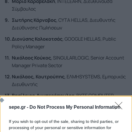
Μαρία Καραβελάκη
, INTELEARN, Διευθύνουσα
Σύμβουλος
Σωτήρης Κάρναβος
, CYTA HELLAS, Διευθυντής
Διεύθυνσης Πωλήσεων
Διονύσης Κολοκοτσάς
, GOOGLE HELLAS, Public
Policy Manager
Νικόλαος Κούκος
, SINGULARLOGIC, Senior Account
Manager Private Sector
Νικόλαος, Κουτρούπης
, ΕΛΜΗSYSTEMS, Εμπορικός
Διευθυντής
Βασίλειος Λυμπερόπουλος
, BYTE COMPUTER,
Διευθυντής Πωλήσεων Ιδιωτικού Τομέα
sepe.gr -
Do Not Process My Personal Information
Δημήτρης Μπακάκος
, SPACE HELLAS, Διευθυντής
Πωλήσεων
If you wish to opt-out of the sale, sharing to third parties, or
processing of your personal or sensitive information for