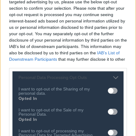
Νίκος Μποτίνης
, CISCO SYSTEMS, Regional Partner
targeted advertising by us, please use the below opt-out
section to confirm your selection. Please note that after your
Manager
opt-out request is processed you may continue seeing
Αναστάσιος Ποδαράς
, ORACLE HELLAS, Senior
interest-based ads based on personal information utilized by
us or personal information disclosed to third parties prior to
Applications Sales Representative
your opt-out. You may separately opt-out of the further
Γιάννης Ρόβης
, VELLUM, Διευθύνων Σύμβουλος.
disclosure of your personal information by third parties on the
IAB’s list of downstream participants. This information may
also be disclosed by us to third parties on the
IAB’s List of
Downstream Participants
that may further disclose it to other
Παρατηρητής
third parties.
Νίκος Ζάβρας
, ERICSSON HELLAS, Manager, Strategy
Personal Data Processing Opt Outs
Development & Execution.
I want to opt-out of the Sharing of my
personal data.
Opted In
ΠΕΡΙΟΔΟΣ: 2013 - 2015
I want to opt-out of the Sale of my
Personal Data.
Opted In
I want to opt-out of processing my
Personal Data for Targeted Advertising.