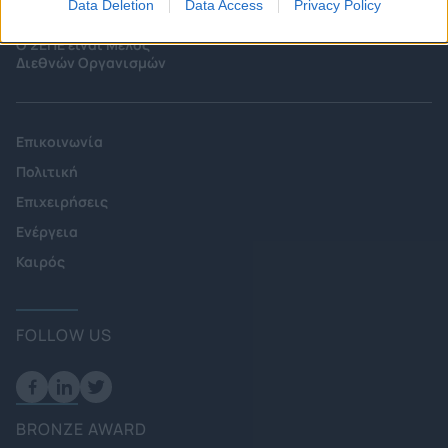
Data Deletion
Data Access
Privacy Policy
Startups
Ευκαιρίες Καριέρας
Ο ΣΕΠΕ είναι Μέλος
Διεθνών Οργανισμών
Επικοινωνία
Πολιτική
Επιχειρήσεις
Ενέργεια
Καιρός
FOLLOW US
BRONZE AWARD