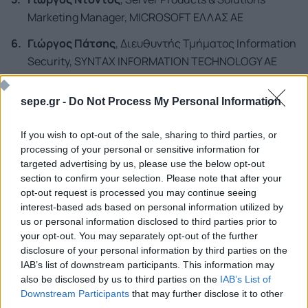
Marketing Manager, MICROSOFT ΕΛΛΑΣ ΑΕ
Γιώργος Πάτσης
, Διευθυντής Τμήματος Information
Security, SYNTAX INFORMATION TECHNOLOGY ΑΕ
Άρης Ράμμος
, Αναπληρωτής Γενικός Διευθυντής,
sepe.gr -
Do Not Process My Personal Information
INFORMER AE
Kίμων Σκαρλάτος
, Consulting Manager, COMPUTER
If you wish to opt-out of the sale, sharing to third parties, or
ASSOCIATES HELLAS ΕΠΕ
processing of your personal or sensitive information for
targeted advertising by us, please use the below opt-out
Δρ. Άννα Ψωινού
, e-Business Unit Manager,
section to confirm your selection. Please note that after your
DATAMEDIA AE.
opt-out request is processed you may continue seeing
interest-based ads based on personal information utilized by
us or personal information disclosed to third parties prior to
your opt-out. You may separately opt-out of the further
ΠΕΡΙΟΔΟΣ: 2001 - 2003
disclosure of your personal information by third parties on the
IAB’s list of downstream participants. This information may
also be disclosed by us to third parties on the
IAB’s List of
Downstream Participants
that may further disclose it to other