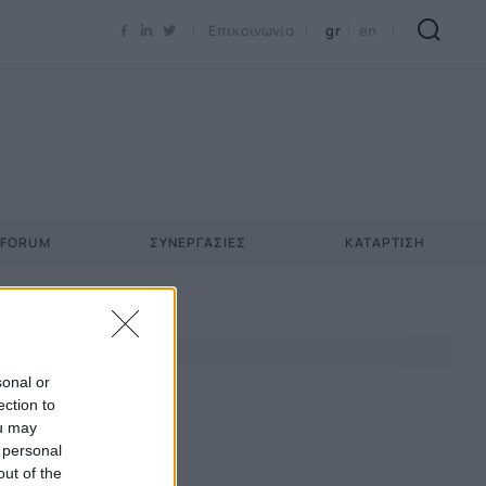
Newsletter Email*
Επικοινωνία
gr
en
 FORUM
ΣΥΝΕΡΓΑΣΊΕΣ
ΚΑΤΆΡΤΙΣΗ
sonal or
ection to
ou may
 personal
out of the