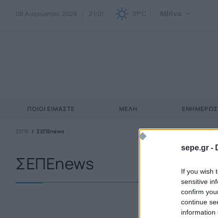
Αθήνα
08 Αυγούστου 2026
21:01
31°C
ΠΟΙΟΙ ΕΊΜΑΣΤΕ
ΜΈΛΗ
ΕΝΗΜΕΡΩ
ΣΕΠΕ
ΣΕΠΕnews
sepe.gr -
ΣΕΠΕnews
If you wish 
sensitive in
confirm you
continue se
information 