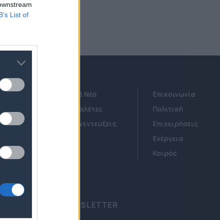
 downstream
B’s List of
Τεχνολογικά Νέα
Επικοινωνία
Έρευνες - Μελέτες
Πολιτική
Άρθρα & Συνεντεύξεις
Επιχειρήσεις
Οικονομία
Ενέργεια
ν
Startups
Καιρός
ΕΓΓΡΑΦΗ ΣΤΟ NEWSLETTER