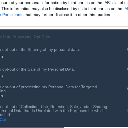
losure of your personal information by third parties on the IAB’s list of
. This information may also be disclosed by us to third parties on the
IA
Participants
that may further disclose it to other third parties.
l Data Processing Opt Outs
o opt-out of the Sharing of my personal data.
Αιρετά Όργανα
Επιτροπές & Ομάδες Εργασίας
In
 Συνεργάτες
Εκδηλώσεις
o opt-out of the Sale of my Personal Data.
Προκηρύξεις - Διαβουλεύσεις
In
Ευκαιρίες Καριέρας
to opt-out of processing my Personal Data for Targeted
Ο ΣΕΠΕ είναι Μέλος Διεθνών Οργανισμώ
ing.
In
o opt-out of Collection, Use, Retention, Sale, and/or Sharing
ersonal Data that Is Unrelated with the Purposes for which it
lected.
BRONZE AWARD
Out