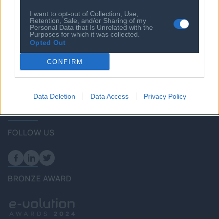
I want to opt-out of Collection, Use,
Retention, Sale, and/or Sharing of my
Personal Data that Is Unrelated with the
Purposes for which it was collected.
Επικοινωνία
Opted Out
Πολιτική
CONFIRM
Επιχειρήσεις
Ενέργεια
Καιρός
Data Deletion
Data Access
Privacy Policy
FOLLOW US
BRONZE AWARD