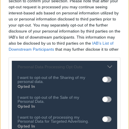
section to confirm your selection. Please note that after your
opt-out request is processed you may continue seeing
Ποιος είναι ο ΣΕΠΕ
Διοικητικό Συμβούλιο/
interest-based ads based on personal information utilized by
Αιρετά Όργανα
Καταστατικό
us or personal information disclosed to third parties prior to
Διοικητικό Προσωπικό &
your opt-out. You may separately opt-out of the further
Κώδικας Δεοντολογίας
Συνεργάτες
disclosure of your personal information by third parties on the
Κανονισμός Διαιτησίας
IAB’s list of downstream participants. This information may
Επιχειρήσεις - Μέλη
also be disclosed by us to third parties on the
IAB’s List of
Ιστορικό
Εγγραφή Νέου Μέλους
Downstream Participants
that may further disclose it to other
third parties.
Προνόμια Μελών
Personal Data Processing Opt Outs
I want to opt-out of the Sharing of my
Επιτροπές & Ομάδες
Τεχνολογικά Νέα
personal data.
Εργασίας
Opted In
Έρευνες - Μελέτες
Εκδηλώσεις
Άρθρα & Συνεντεύξεις
I want to opt-out of the Sale of my
Προκηρύξεις -
Personal Data.
Οικονομία
Διαβουλεύσεις
Opted In
Startups
Ευκαιρίες Καριέρας
I want to opt-out of processing my
Personal Data for Targeted Advertising.
Ο ΣΕΠΕ είναι Μέλος
Opted In
Διεθνών Οργανισμών