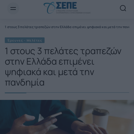
Newsletter Email*
ς
1 στους 3 πελάτες τραπεζών στην Ελλάδα επιμένει ψηφιακά και μετά την πανδη
Έρευνες - Μελέτες
1 στους 3 πελάτες τραπεζών
στην Ελλάδα επιμένει
ψηφιακά και μετά την
πανδημία