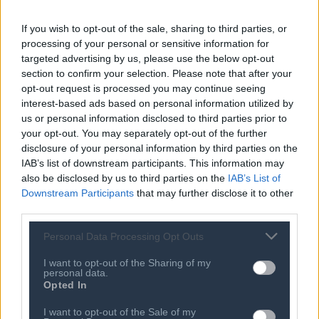
πιθανότητες να ξεχωρίσουν και να προτιμηθούν, σε
αντίθεση με όσες δεν καταφέρουν να ανταποκριθούν
If you wish to opt-out of the sale, sharing to third parties, or
στις προσδοκίες τους και οι οποίες διατρέχουν τον
processing of your personal or sensitive information for
targeted advertising by us, please use the below opt-out
κίνδυνο απωλειών στο πελατολόγιο τους”,
αναφέρει η
section to confirm your selection. Please note that after your
μελέτη.
opt-out request is processed you may continue seeing
interest-based ads based on personal information utilized by
us or personal information disclosed to third parties prior to
your opt-out. You may separately opt-out of the further
disclosure of your personal information by third parties on the
IAB’s list of downstream participants. This information may
also be disclosed by us to third parties on the
IAB’s List of
Downstream Participants
that may further disclose it to other
third parties.
Personal Data Processing Opt Outs
I want to opt-out of the Sharing of my
personal data.
Opted In
I want to opt-out of the Sale of my