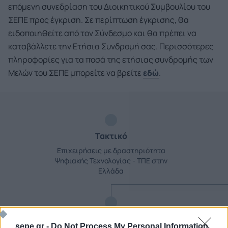
επόμενη συνεδρίαση του Διοικητικού Συμβουλίου του
ΣΕΠΕ προς έγκριση. Σε περίπτωση έγκρισης, θα
ειδοποιηθείτε από τον Σύνδεσμο και θα πρέπει να
καταβάλλετε την Ετήσια Συνδρομή σας. Περισσότερες
πληροφορίες για τα ποσά της ετήσιας συνδρομής των
Μελών του ΣΕΠΕ μπορείτε να βρείτε
εδώ
.
Τακτικό
Επιχειρήσεις με δραστηριότητα
Ψηφιακής Τεχνολογίας - ΤΠΕ στην
Ελλάδα
Έκτακτο
sepe.gr -
Do Not Process My Personal Information