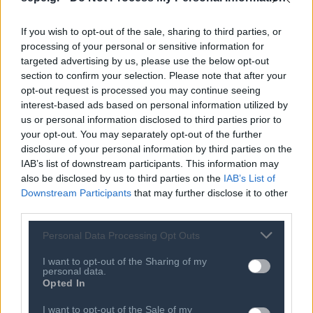
Επιχειρήσεις λοιπών
δραστηριοτήτων στην Ελλάδα
If you wish to opt-out of the sale, sharing to third parties, or
processing of your personal or sensitive information for
targeted advertising by us, please use the below opt-out
section to confirm your selection. Please note that after your
Ειδικό (Σύνδεσμοι)
opt-out request is processed you may continue seeing
interest-based ads based on personal information utilized by
Σύνδεσμοι επιχειρήσεων
Ψηφιακής Τεχνολογίας - ΤΠΕ στην
us or personal information disclosed to third parties prior to
Ελλάδα
your opt-out. You may separately opt-out of the further
disclosure of your personal information by third parties on the
IAB’s list of downstream participants. This information may
also be disclosed by us to third parties on the
IAB’s List of
Downstream Participants
that may further disclose it to other
Ειδικό (Ευρώπης)
third parties.
Επιχειρήσεις με δραστηριότητα
Ψηφιακής Τεχνολογίας - ΤΠΕ με
Personal Data Processing Opt Outs
παρουσία στην Ευρώπη
I want to opt-out of the Sharing of my
personal data.
Opted In
I want to opt-out of the Sale of my