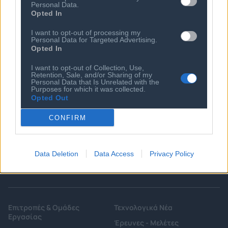
Personal Data.
Opted In
I want to opt-out of processing my
Personal Data for Targeted Advertising.
Opted In
I want to opt-out of Collection, Use,
Retention, Sale, and/or Sharing of my
Personal Data that Is Unrelated with the
Ποιος είναι ο ΣΕΠΕ
Διοικητικό Συμβούλιο/
Purposes for which it was collected.
Αιρετά Όργανα
Opted Out
Καταστατικό
Διοικητικό Προσωπικό &
Κώδικας Δεοντολογίας
CONFIRM
Συνεργάτες
Κανονισμός Διαιτησίας
Επιχειρήσεις - Μέλη
Ιστορικό
Εγγραφή Νέου Μέλους
Data Deletion
Data Access
Privacy Policy
Προνόμια Μελών
Επιτροπές & Ομάδες
Τεχνολογικά Νέα
Εργασίας
Έρευνες - Μελέτες