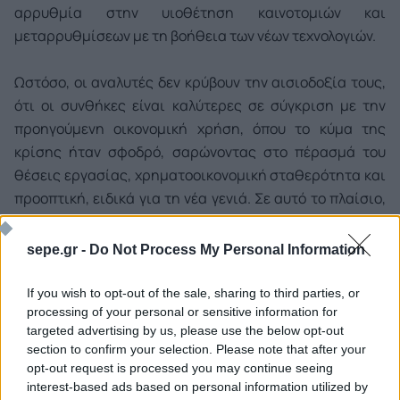
αρρυθμία στην υιοθέτηση καινοτομιών και
μεταρρυθμίσεων με τη βοήθεια των νέων τεχνολογιών.
Ωστόσο, οι αναλυτές δεν κρύβουν την αισιοδοξία τους,
ότι οι συνθήκες είναι καλύτερες σε σύγκριση με την
προηγούμενη οικονομική χρήση, όπου το κύμα της
κρίσης ήταν σφοδρό, σαρώνοντας στο πέρασμά του
θέσεις εργασίας, χρηματοοικονομική σταθερότητα και
προοπτική, ειδικά για τη νέα γενιά. Σε αυτό το πλαίσιο,
οι χώρες κάνουν ό,τι μπορούν για να προσαρμοστούν
στα νέα δεδομένα, ενσωματώνοντας τις τεχνολογίες της
sepe.gr -
Do Not Process My Personal Information
πληροφορικής και των τηλεπικοινωνιών στις δομές
τους και τις οικονομίες τους.
If you wish to opt-out of the sale, sharing to third parties, or
processing of your personal or sensitive information for
targeted advertising by us, please use the below opt-out
Ο δείκτης δεν αντικατοπτρίζει, απλώς, την τεχνολογική
section to confirm your selection. Please note that after your
υποδομή μιας χώρας και το βαθμό διείσδυσης των νέων
opt-out request is processed you may continue seeing
τεχνολογιών στην οικονομία και την κοινωνία, αλλά και
interest-based ads based on personal information utilized by