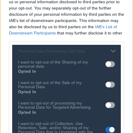
τη δυνατότητα η υπεραξία της τεχνολογίας να
us or personal information disclosed to third parties prior to
your opt-out. You may separately opt-out of the further
μετουσιωθεί σε αποτέλεσμα της πραγματικής
disclosure of your personal information by third parties on the
οικονομίας και της καλύτερης λειτουργίας του κράτους,
IAB’s list of downstream participants. This information may
μέσα από τη δημιουργία καινοτομιών, την ενίσχυση του
also be disclosed by us to third parties on the
IAB’s List of
ανθρώπινου δυναμικού, τη δημιουργία θέσεων
Downstream Participants
that may further disclose it to other
third parties.
εργασίας και ενός νέου αναπτυξιακού και οικονομικού
προφίλ.
Personal Data Processing Opt Outs
I want to opt-out of the Sharing of my
Η τεχνολογική ανάπτυξη της Ελλάδας του 21ου αιώνα
personal data.
απαιτεί χρηματοδότηση συνεργασιών μεταξύ
Opted In
παραγωγικών και ερευνητικών φορέων για εκτέλεση
I want to opt-out of the Sale of my
τεχνολογικών έργων μακροχρόνιας εμβέλειας, τα οποία
Personal Data.
Opted In
θα στοχεύουν στη διάθεση καινοτόμων ποιοτικών
προϊόντων και υπηρεσιών.
I want to opt-out of processing my
Personal Data for Targeted Advertising.
Opted In
Η τεχνολογική ανάπτυξη μπορεί να είναι ο
I want to opt-out of Collection, Use,
αποφασιστικός μοχλός για την αύξηση της
Retention, Sale, and/or Sharing of my
Personal Data that Is Unrelated with the