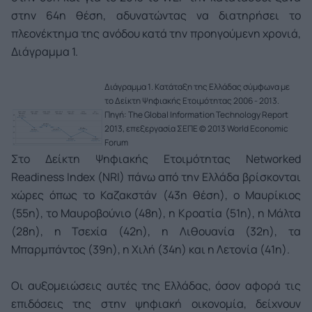
στην 64η θέση, αδυνατώντας να διατηρήσει το
πλεονέκτημα της ανόδου κατά την προηγούμενη χρονιά,
Διάγραμμα 1.
Διάγραμμα 1. Κατάταξη της Ελλάδας σύμφωνα με
το Δείκτη Ψηφιακής Ετοιμότητας 2006 - 2013.
Πηγή: The Global Information Technology Report
2013, επεξεργασία ΣΕΠΕ © 2013 World Economic
Forum
Στο Δείκτη Ψηφιακής Ετοιμότητας Networked
Readiness Index (NRI) πάνω από την Ελλάδα βρίσκονται
χώρες όπως το Καζακστάν (43η θέση), ο Μαυρίκιος
(55η), το Μαυροβούνιο (48η), η Κροατία (51η), η Μάλτα
(28η), η Τσεχία (42η), η Λιθουανία (32η), τα
Μπαρμπάντος (39η), η Χιλή (34η) και η Λετονία (41η).
Οι αυξομειώσεις αυτές της Ελλάδας, όσον αφορά τις
επιδόσεις της στην ψηφιακή οικονομία, δείχνουν