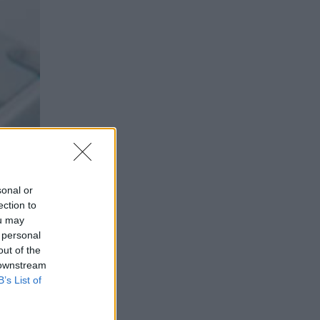
sonal or
ection to
ou may
 personal
out of the
 downstream
B’s List of