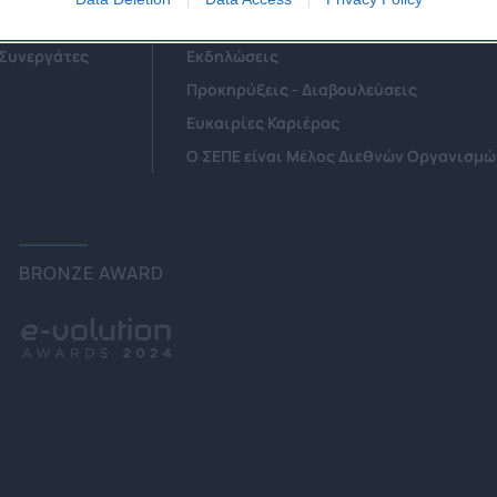
Αιρετά Όργανα
Επιτροπές & Ομάδες Εργασίας
 Συνεργάτες
Εκδηλώσεις
Προκηρύξεις - Διαβουλεύσεις
Ευκαιρίες Καριέρας
Ο ΣΕΠΕ είναι Μέλος Διεθνών Οργανισμώ
BRONZE AWARD