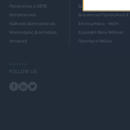
Ποιος είναι ο ΣΕΠΕ
Διοικητικό Συμβούλιο/ 
Καταστατικό
Διοικητικό Προσωπικό &
Κώδικας Δεοντολογίας
Επιχειρήσεις - Μέλη
Κανονισμός Διαιτησίας
Εγγραφή Νέου Μέλους
Ιστορικό
Προνόμια Μελών
FOLLOW US