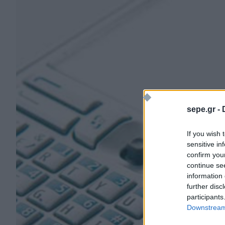
sepe.gr -
If you wish 
sensitive in
confirm you
continue se
information 
further disc
participants
Downstream 