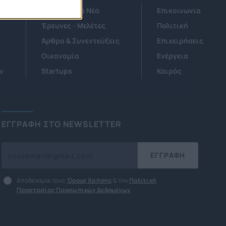
Τεχνολογικά Νέα
Επικοινωνία
Έρευνες - Μελέτες
Πολιτική
Άρθρα & Συνεντεύξεις
Επιχειρήσεις
Οικονομία
Ενέργεια
ν
Startups
Καιρός
ΕΓΓΡΑΦΗ ΣΤΟ NEWSLETTER
ΕΓΓΡΑΦΗ
Αποδέχομαι τους
Όρους Χρήσης
& την
Πολιτική
Προστασίας Προσωπικών Δεδομένων