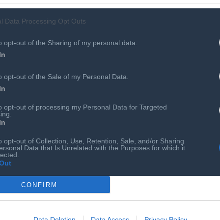
l Data Processing Opt Outs
o opt-out of the Sharing of my personal data.
In
o opt-out of the Sale of my Personal Data.
In
to opt-out of processing my Personal Data for Targeted
ing.
In
o opt-out of Collection, Use, Retention, Sale, and/or Sharing
ersonal Data that Is Unrelated with the Purposes for which it
lected.
Out
CONFIRM
Data Deletion
Data Access
Privacy Policy