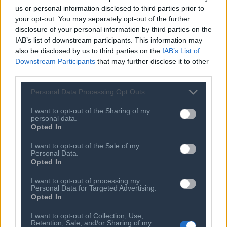
Συνεργάτες
us or personal information disclosed to third parties prior to
Κανονισμός Διαιτησίας
Επιχειρήσεις - Μέλη
your opt-out. You may separately opt-out of the further
Ιστορικό
disclosure of your personal information by third parties on the
Εγγραφή Νέου Μέλους
IAB’s list of downstream participants. This information may
Προνόμια Μελών
also be disclosed by us to third parties on the
IAB’s List of
Downstream Participants
that may further disclose it to other
third parties.
Επιτροπές & Ομάδες
Τεχνολογικά Νέα
Personal Data Processing Opt Outs
Εργασίας
Έρευνες - Μελέτες
Εκδηλώσεις
I want to opt-out of the Sharing of my
Άρθρα & Συνεντεύξεις
personal data.
Προκηρύξεις -
Opted In
Οικονομία
Διαβουλεύσεις
I want to opt-out of the Sale of my
Startups
Ευκαιρίες Καριέρας
Personal Data.
Opted In
Ο ΣΕΠΕ είναι Μέλος
Διεθνών Οργανισμών
I want to opt-out of processing my
Personal Data for Targeted Advertising.
Opted In
Επικοινωνία
I want to opt-out of Collection, Use,
Retention, Sale, and/or Sharing of my