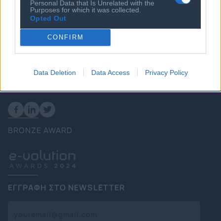
Πολιτική
Personal Data that Is Unrelated with the
Purposes for which it was collected.
Επιχειρήσεις
Opted Out
Ενέργεια
CONFIRM
Καιρός
Data Deletion
Data Access
Privacy Policy
FOLLOW US
BRONZE AWARD
ΕΓΓΡΑΦΗ ΣΤΟ NEWSLETTER