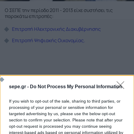
Ο ΣΕΠΕ την περίοδο 2011 - 2013 είχε συστήσει τις
παρακάτω επιτροπές:
Επιτροπή Ηλεκτρονικής Διακυβέρνησης
Επιτροπή Ψηφιακής Οικονομίας.
sepe.gr -
Do Not Process My Personal Information
If you wish to opt-out of the sale, sharing to third parties, or
processing of your personal or sensitive information for
targeted advertising by us, please use the below opt-out
Ποιος είναι ο ΣΕΠΕ
Διοικητικό Συμβούλιο/
section to confirm your selection. Please note that after your
Αιρετά Όργανα
Καταστατικό
opt-out request is processed you may continue seeing
Διοικητικό Προσωπικό &
interest-based ads based on personal information utilized by
Κώδικας Δεοντολογίας