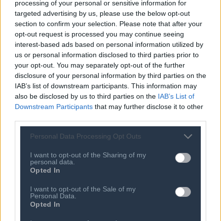
processing of your personal or sensitive information for
targeted advertising by us, please use the below opt-out
section to confirm your selection. Please note that after your
opt-out request is processed you may continue seeing
interest-based ads based on personal information utilized by
us or personal information disclosed to third parties prior to
Ποιος είναι ο ΣΕΠΕ
Διοικητικό Συμβούλιο/
your opt-out. You may separately opt-out of the further
Αιρετά Όργανα
disclosure of your personal information by third parties on the
Καταστατικό
Διοικητικό Προσωπικό &
IAB’s list of downstream participants. This information may
Κώδικας Δεοντολογίας
Συνεργάτες
also be disclosed by us to third parties on the
IAB’s List of
Κανονισμός Διαιτησίας
Downstream Participants
that may further disclose it to other
Επιχειρήσεις - Μέλη
third parties.
Ιστορικό
Εγγραφή Νέου Μέλους
Personal Data Processing Opt Outs
Προνόμια Μελών
I want to opt-out of the Sharing of my
personal data.
Opted In
Επιτροπές & Ομάδες
Τεχνολογικά Νέα
Εργασίας
I want to opt-out of the Sale of my
Έρευνες - Μελέτες
Personal Data.
Εκδηλώσεις
Opted In
Άρθρα & Συνεντεύξεις
Προκηρύξεις -